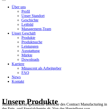
Über uns
Profil
Unser Standort
Geschichte
Leitbild
Management-Team
Unser Geschäft
Produkte
Produktsuche
Leistungen
Ausstattung
Märkte
Downloads
Karriere
Minascent als Arbeitgeber
FAQ
News
Kontakt
Unsere Produkte
Minascent deckt spezifische Bereiche des Contract Manufacturing in
der Fein- und Spezialchemie ab. Von der Herstellung von